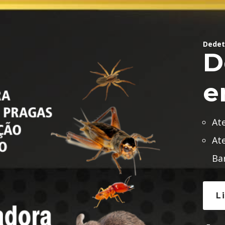
Dedet
D
e
At
At
Ba
L