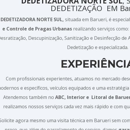
DEDETIZADORA NORTE SUL
,
DEDETIZAÇÃO EM Bar
A
DEDETIZADORA NORTE SUL,
situada em Barueri, é especi
e Controle de Pragas Urbanas
realizando serviços como:
esratização, Descupinização, Sanitização e Desinfecção de
Dedetização e especializada.
EXPERIÊNCI
Com profissionais experientes, atuamos no mercado de
odernos e específicos, veículos equipados e uma estratégia 
Atendemos também no
ABC, Interior e
Litoral de Baruer
realizamos nossos serviços cada vez mais rápido e com qu
Solicite agora mesmo uma visita técnica em Barueri sem c
preço, que além do parcelamento do serviço, damos
gara