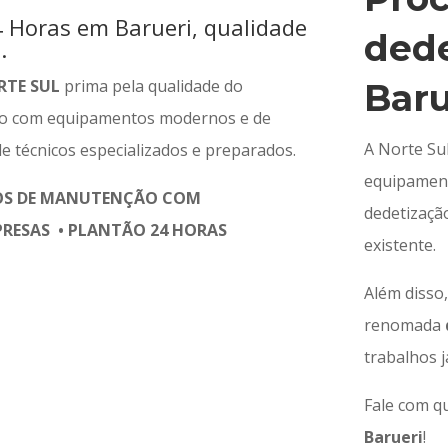
 Horas em Barueri, qualidade
ded
.
RTE SUL
prima pela qualidade do
Baru
do com equipamentos modernos e de
A Norte Su
e técnicos especializados e preparados.
equipament
OS DE MANUTENÇÃO COM
dedetização
RESAS • PLANTÃO 24 HORAS
existente.
Além disso
renomada
trabalhos j
Fale com q
Barueri
!