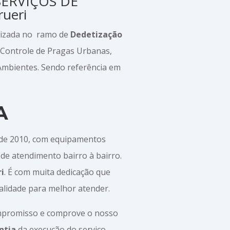
 SERVIÇOS DE
ueri
alizada no ramo de
Dedetização
 Controle de Pragas Urbanas,
 Ambientes. Sendo referência em
A
sde 2010, com equipamentos
de atendimento bairro à bairro.
i
. É com muita dedicação que
alidade para melhor atender.
ompromisso e comprove o nosso
ntia
da execução do serviço.