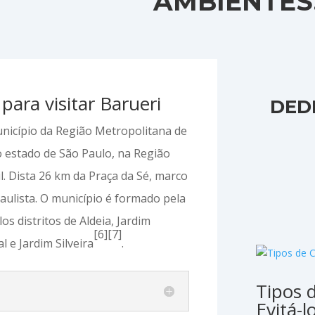
AMBIENTES
para visitar Barueri
DED
icípio da Região Metropolitana de
o estado de São Paulo, na Região
l. Dista 26 km da Praça da Sé, marco
paulista. O município é formado pela
os distritos de Aldeia, Jardim
[6]
[7]
al e Jardim Silveira
.
Tipos 
Evitá-l