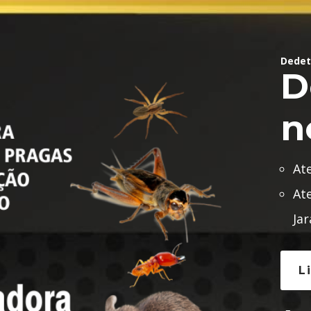
Dedet
D
n
At
At
Ja
L