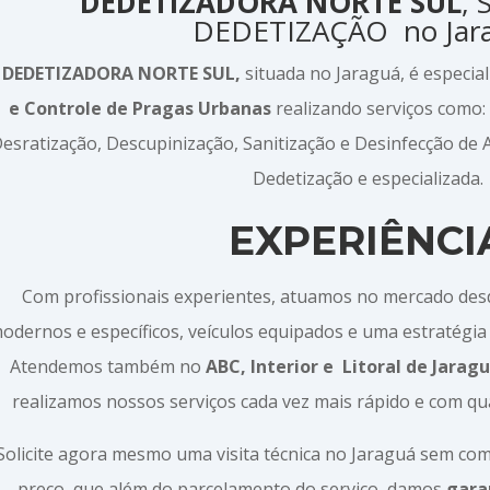
DEDETIZADORA NORTE SUL
,
DEDETIZAÇÃO no Jar
A
DEDETIZADORA NORTE SUL,
situada no Jaraguá, é especi
e Controle de Pragas Urbanas
realizando serviços como:
esratização, Descupinização, Sanitização e Desinfecção de
Dedetização e especializada.
EXPERIÊNCI
Com profissionais experientes, atuamos no mercado de
odernos e específicos, veículos equipados e uma estratégia 
Atendemos também no
ABC, Interior e
Litoral de Jarag
realizamos nossos serviços cada vez mais rápido e com qu
Solicite agora mesmo uma visita técnica no Jaraguá sem c
preço, que além do parcelamento do serviço, damos
gara