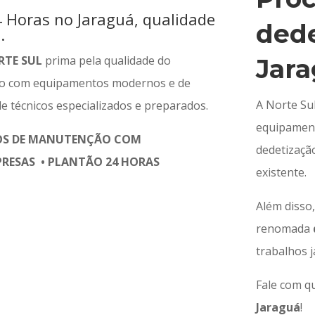
 Horas no Jaraguá, qualidade
dede
.
RTE SUL
prima pela qualidade do
Jar
do com equipamentos modernos e de
A Norte Su
e técnicos especializados e preparados.
equipament
OS DE MANUTENÇÃO COM
dedetização
RESAS • PLANTÃO 24 HORAS
existente.
Além disso
renomada
trabalhos j
Fale com q
Jaraguá
!