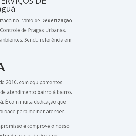
 SERVIÇOS DE
aguá
alizada no ramo de
Dedetização
 Controle de Pragas Urbanas,
 Ambientes. Sendo referência em
A
sde 2010, com equipamentos
de atendimento bairro à bairro.
uá
. É com muita dedicação que
alidade para melhor atender.
ompromisso e comprove o nosso
ntia
da execução do serviço.