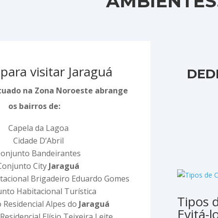
AMBIENTES
para visitar Jaraguá
DED
situado na Zona Noroeste abrange
os bairros de:
Capela da Lagoa
Cidade D’Abril
onjunto Bandeirantes
Conjunto City
Jaraguá
tacional Brigadeiro Eduardo Gomes
nto Habitacional Turística
Tipos 
 Residencial Alpes do
Jaraguá
Evitá-l
esidencial Elísio Teixeira Leite